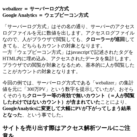
webalizer ＝ サーバーログ方式
Google Analytics ＝ ウェブビーコン方式
「サーバーログ方式」はその名の通り、サーバーのアクセス
ログファイルを元に数値を出します。アクセスログファイル
なので、人がブラウザで閲覧しても、
クローラーが巡回
して
きても、どちらもカウントの対象となります。
一方「ウェブビーコン方式」はjavascriptで記述されたタグを
HTML内に埋め込み、アクセスされたデータを集計します。
ブラウザでの閲覧が対象となるため、基本的に人が閲覧した
ことがカウントの対象となります。
今回の例では、サーバーログ方式である「webalizer」の集計
値を元に「300万PV」という数字を提示していたが、おそら
くそのうち
クローラー等の有効で無いカウント（＝人が閲覧
したわけではないカウント）が含まれていた
ことにより、
GoogleAnalyticsに変更して大幅にPVが下がってしまう結果
となった
、という事でした。
サイトを売り出す際はアクセス解析ツールにご注
意を