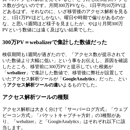
ス数が少ないのです。月間300万PVなら、1日平均10万PVほ
どあるはず。それなのに、いざ移管後のアクセス解析を見る
と、1日1万PVほどしかない。曜日や時期で偏りがあるのか
な、と思い1週間ほど様子を見ましたが、やはり月間300万
PVという数値には遠く及ばない結果でした。
300万PV＝webalizerで集計した数値だった
検収期間も1週間が過ぎたので、「アクセス数が提示されて
いた数値より大幅に低い」という事をお伝えし、原因を確認
したところ、移管前に300万PVと提示していた根拠が
「
webalizer
」で集計した数値で、移管後に弊社が設置して
いたアクセス解析ツールが「
GoogleAnalytics
」だった、とい
う
アクセス解析ツールの違い
よるものでした。
アクセス解析ツールの種類
アクセス解析は大きく分けて「サーバーログ方式」「ウェブ
ビーコン方式」「パケットキャプチャ方針」の3種類があ
り、「webalizer」と「GoogleAnalytics」はそれぞれ以下に該
当します。